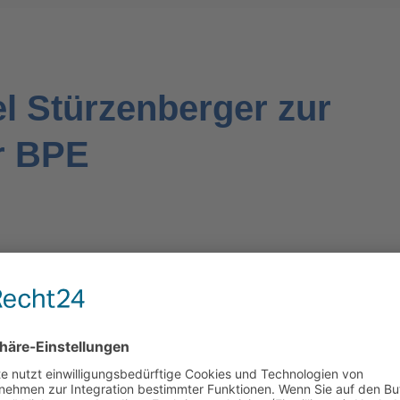
l Stürzenberger zur
er BPE
WIR BENÖTIGEN IHRE