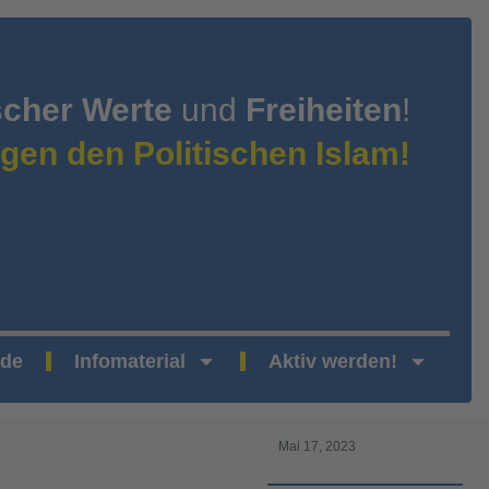
scher Werte
und
Freiheiten
!
gen den Politischen Islam!
nde
Infomaterial
Aktiv werden!
Mai 17, 2023