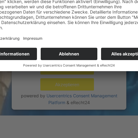
ZUSTIMMUNG, UM DEN YOUTUBE
VIDEO-SERVICE ZU LADEN!
Wir verwenden einen Service eines
Drittanbieters, um Videoinhalte einzubetten.
Dieser Service kann Daten zu Ihren Aktivitäten
sammeln. Bitte lesen Sie die Details durch und
stimmen Sie der Nutzung des Service zu, um
dieses Video anzusehen.
Mehr Informationen
Akzeptieren
powered by
Usercentrics Consent Management
Platform
&
eRecht24