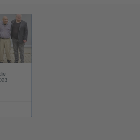
die
023