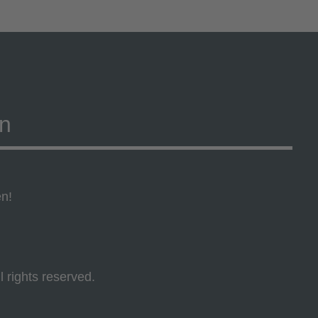
on
en!
l rights reserved.