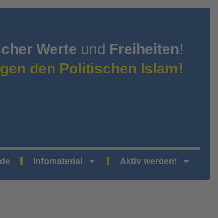
scher Werte
und
Freiheiten
!
gen den Politischen Islam!
nde
Infomaterial
Aktiv werden!