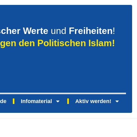
scher Werte
und
Freiheiten
!
gen den Politischen Islam!
nde
Infomaterial
Aktiv werden!