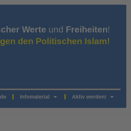
scher Werte
und
Freiheiten
!
gen den Politischen Islam!
nde
Infomaterial
Aktiv werden!