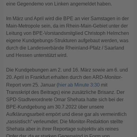
eine Gegendemo von Linken angemeldet haben.
Im März und April wird die BPE an vier Samstagen in der
Main-Metropole sein, da im Rhein-Main-Gebiet unter der
Leitung von BPE-Vorstandsmitglied Christoph Helmchen
eigene Kundgebungs-Strukturen aufgebaut werden, was
durch die Landesverbände Rheinland-Pfalz / Saarland
und Hessen unterstützt wird.
Die Kundgebungen am 2. und 16. März sowie am 6. und
20. April in Frankfurt erhalten durch den ARD-Monitor-
Report vom 25. Januar (
hier ab Minute 3:30
mit
Transskript des Beitrags) eine zusätzliche Brisanz. Der
SPD-Stadtverordnete Omar Shehata hatte sich bei der
BPE-Kundgebung am 30.7.2022 über unsere
Aufklärungsarbeit empört und diese gar als vermeintlich
„rassistisch“ verleumdet. Die Monitor-Redaktion stellte
Shehata aber in ihrer Reportage subjektiv als reines
Opfer dar, da er starken Gegenwind in Form von