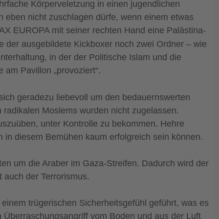
hrfache Körperveletzung in einen jugendlichen
 eben nicht zuschlagen dürfe, wenn einem etwas
PAX EUROPA mit seiner rechten Hand eine Palästina-
e der ausgebildete Kickboxer noch zwei Ordner – wie
erhaltung, in der der Politische Islam und die
am Pavillon „provoziert“.
 sich geradezu liebevoll um den bedauernswerten
h radikalen Moslems wurden nicht zugelassen.
auszuüben, unter Kontrolle zu bekommen. Hehre
n in diesem Bemühen kaum erfolgreich sein können.
hnten um die Araber im Gaza-Streifen. Dadurch wird der
it auch der Terrorismus.
d einem trügerischen Sicherheitsgefühl geführt, was es
en Überraschungsangriff vom Boden und aus der Luft