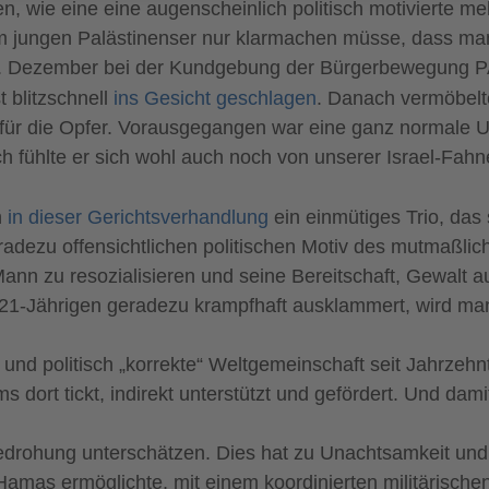
, wie eine eine augenscheinlich politisch motivierte me
jungen Palästinenser nur klarmachen müsse, dass man
am 17. Dezember bei der Kundgebung der Bürgerbewegung 
 blitzschnell
ins Gesicht geschlagen
. Danach vermöbelt
für die Opfer. Vorausgegangen war eine ganz normale Unt
ühlte er sich wohl auch noch von unserer Israel-Fahne 
n
in dieser Gerichtsverhandlung
ein einmütiges Trio, das
dezu offensichtlichen politischen Motiv des mutmaßlic
ann zu resozialisieren und seine Bereitschaft, Gewalt 
 21-Jährigen geradezu krampfhaft ausklammert, wird ma
e und politisch „korrekte“ Weltgemeinschaft seit Jahrze
s dort tickt, indirekt unterstützt und gefördert. Und dam
le Bedrohung unterschätzen. Dies hat zu Unachtsamkeit un
Hamas ermöglichte, mit einem koordinierten militärisch