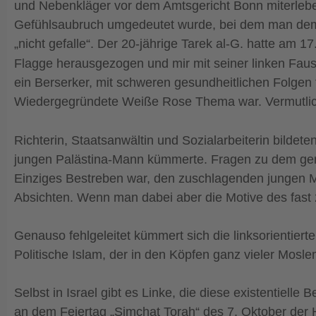
und Nebenkläger vor dem Amtsgericht Bonn miterleben
Gefühlsaubruch umgedeutet wurde, bei dem man dem 
„nicht gefalle“. Der 20-jährige Tarek al-G. hatte 
Flagge herausgezogen und mir mit seiner linken Faust
ein Berserker, mit schweren gesundheitlichen Folgen 
Wiedergegründete Weiße Rose Thema war. Vermutlich f
Richterin, Staatsanwältin und Sozialarbeiterin bildete
jungen Palästina-Mann kümmerte. Fragen zu dem gera
Einziges Bestreben war, den zuschlagenden jungen M
Absichten. Wenn man dabei aber die Motive des fast
Genauso fehlgeleitet kümmert sich die linksorientiert
Politische Islam, der in den Köpfen ganz vieler Moslem
Selbst in Israel gibt es Linke, die diese existentiel
an dem Feiertag „Simchat Torah“ des 7. Oktober der 