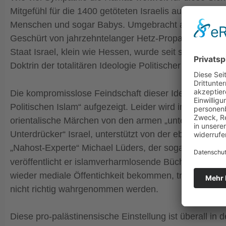
Mitgefühl für die 1400 getöteten Israelis ausgedrückt
Menschen und sogar Babys. Umgebracht auf teils bes
Geschürt von jahrzehntelanger Hetz-Propaganda, komb
Staat Israel, klein wie Hessen, wurde seit seiner Gr
Doktrin der totalitären Ideologie Politischer Islam d
Die kompromisslose Feindschaft dieser Ideologie m
Politischen Islam“ aufgezeigt. Leider wird in der wes
orientalische Märchen von den armen „unterdrückten“
Unterdrücker“ Israel, unterstützt von der ebenso „kapi
„Nahost-Experte“ Michael Lüders, der sogar behauptet
veröffentlicht er islamverharmlosende Bücher wie „Al
wieder mediale Öffentichkeit bekommen, tragen in ve
nicht richtig wahrgenommen werden.
Diese pro-palästinensische Einstellung ist überall in