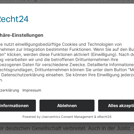
, von denen etwa 1100 völlig unschuldige Zivilisten ware
tialische Weise, was einen infernalischen Hass und ein
iniert mit einem Opfer-Mythos, der die Realität ins ge
ündung von den riesigen arabischen Staaten ringsherum 
ort kein Land geben darf, das von sogenannten „Ungläubig
it dem Judentum habe ich am vergangenen Mittwoch
in d
tlichen Welt, natürlich insbesondere auch bei uns, von l
 Palästinensern und ihrem scheinbar berechtigten „Befr
talistischen Supermacht“ USA, verbreitet. Einer der übel
, dass der Antisemitismus der islamischen Welt im 20. 
lahs langer Schatten – warum wir
keine Angst vor dem I
rantwortungsloser Weise dazu bei, dass die riesigen Ge
 der deutschen Gesellschaft verbreitet. Auch in der Jus