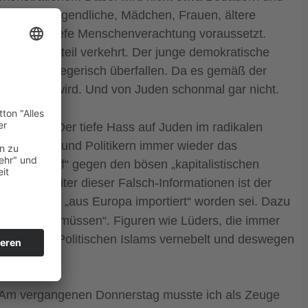
n, Kinder, Jugendliche, Mädchen, Frauen, ältere
e abgrundtiefe Menschenverachtung voraussetzt.
naue Gegenteil verkehrt. Der junge demokratische
mehrfach kriegerisch überfallen. Da es gemäß der
en“ regiert wird. Und von Juden schonmal gar nicht.
em Artikel
„Der tiefe Hass auf Juden im radikalen
inken Medien und Politikern immer wieder das
eiungskampf“ gegen den bösen „kapitalistischen
sten Verbreiter dieser Falsch-Informationen ist der
Jahrhundert „aus Europa importiert“ worden sei. Dazu
slam
haben müssen“. Figuren wie Lüders, die immer
fahren des Politischen Islams vernebelt und deswegen
tiz. Am vergangenen Donnerstag musste ich als Zeuge