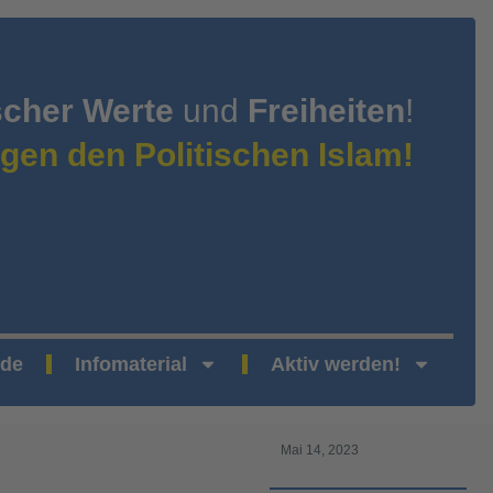
scher Werte
und
Freiheiten
!
gen den Politischen Islam!
nde
Infomaterial
Aktiv werden!
Mai 14, 2023