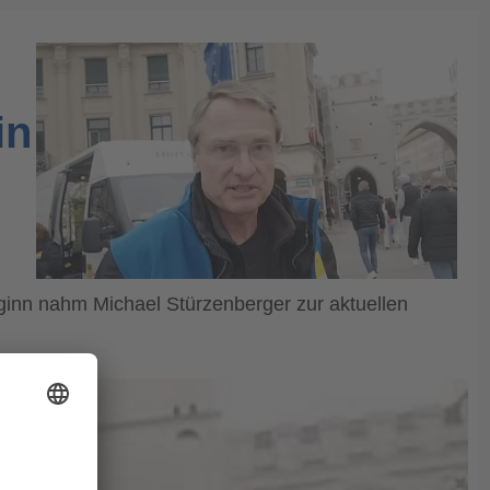
in
inn nahm Michael Stürzenberger zur aktuellen