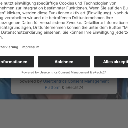
Wir verwenden einen Service eines
Drittanbieters, um Videoinhalte einzubetten.
Dieser Service kann Daten zu Ihren Aktivitäten
sammeln. Bitte lesen Sie die Details durch und
stimmen Sie der Nutzung des Service zu, um
dieses Video anzusehen.
Mehr Informationen
Akzeptieren
powered by
Usercentrics Consent Management
Platform
&
eRecht24