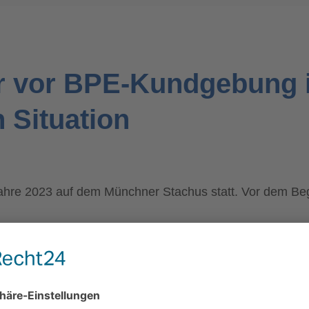
r vor BPE-Kundgebung 
 Situation
hre 2023 auf dem Münchner Stachus statt. Vor dem Beg
WIR BENÖTIGEN IHRE
ZUSTIMMUNG, UM DEN YOUTUBE
VIDEO-SERVICE ZU LADEN!