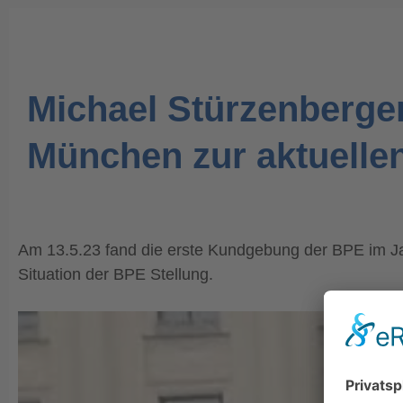
Michael Stürzenberge
München zur aktuellen
Am 13.5.23 fand die erste Kundgebung der BPE im Ja
Situation der BPE Stellung.