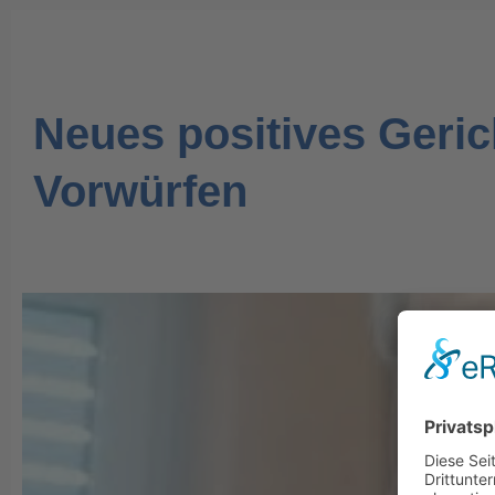
Neues positives Geric
Vorwürfen