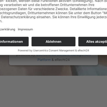
Dieser Service kann Daten zu Ihren Aktivitäten
sammeln. Bitte lesen Sie die Details durch und
stimmen Sie der Nutzung des Service zu, um
dieses Video anzusehen.
Mehr Informationen
Akzeptieren
powered by
Usercentrics Consent Management
Platform
&
eRecht24