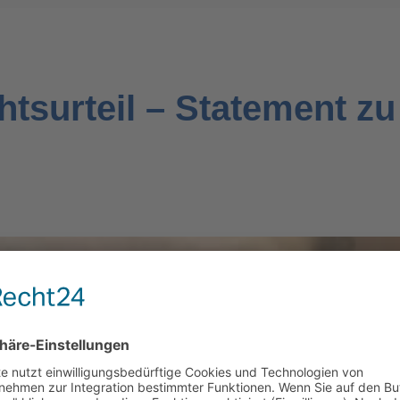
htsurteil – Statement zu
WIR BENÖTIGEN IHRE
ZUSTIMMUNG, UM DEN YOUTUBE
VIDEO-SERVICE ZU LADEN!
Wir verwenden einen Service eines
Drittanbieters, um Videoinhalte einzubetten.