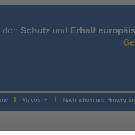
r den
Schutz
und
Erhalt europäi
Ge
ine
Videos
Nachrichten und Hintergrü