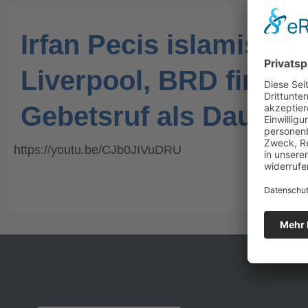
Irfan Pecis islamisch
Liverpool, BRD finanzi
Gebetsruf als Dauerz
https://youtu.be/CJb0JIVuDRU