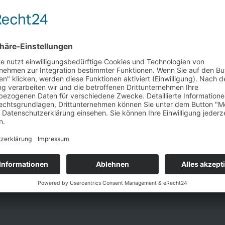
e Woche: Anschlag
ert Taliban-Schulen,
ustand