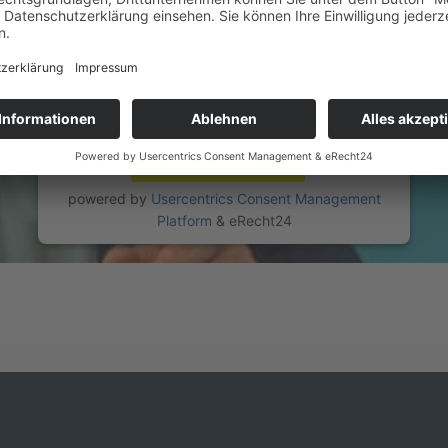
sammeln. Bitte lesen Sie die Details durch und
stimmen Sie der Nutzung des Service zu, um
dieses Video anzusehen.
Mehr Informationen
Akzeptieren
powered by
Usercentrics Consent Management
Platform
&
eRecht24