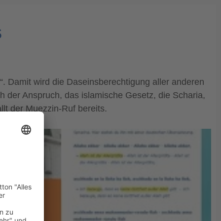
s
t“. Damit wird die Daseinsberechtigung aller anderen
ch der Anspruch, das islamische Gesetz, die Scharia,
llt der Muezzin-Ruf bereits.