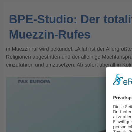
BPE-Studio: Der total
Muezzin-Rufes
m Muezzinruf wird bekundet: „Allah ist der Allergrößt
Religionen abgestritten und der alleinige Machtanspr
einzuführen und umzusetzen. Ab sofort überall in Köln