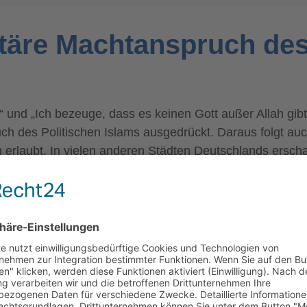
itäre Machtanspruch de
e“ und „Ich bezeuge, dass es keinen Gott außer Allah gib
uch des Politischen Islams ausgedrückt. Daraus folgt au
 erlaubt. In vielen anderen Städten Deutschlands erscha
WIR BENÖTIGEN IHRE
ZUSTIMMUNG, UM DEN YOUTUBE
VIDEO-SERVICE ZU LADEN!
Wir verwenden einen Service eines
Drittanbieters, um Videoinhalte einzubetten.
Dieser Service kann Daten zu Ihren Aktivitäten