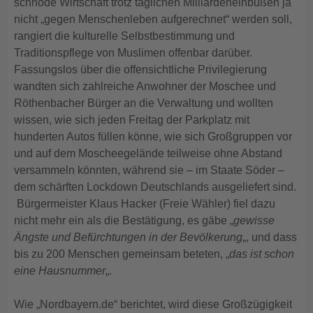
schnöde Wirtschaft trotz täglichen Milliardeneinbußen ja
nicht „gegen Menschenleben aufgerechnet“ werden soll,
rangiert die kulturelle Selbstbestimmung und
Traditionspflege von Muslimen offenbar darüber.
Fassungslos über die offensichtliche Privilegierung
wandten sich zahlreiche Anwohner der Moschee und
Röthenbacher Bürger an die Verwaltung und wollten
wissen, wie sich jeden Freitag der Parkplatz mit
hunderten Autos füllen könne, wie sich Großgruppen vor
und auf dem Moscheegelände teilweise ohne Abstand
versammeln könnten, während sie – im Staate Söder –
dem schärften Lockdown Deutschlands ausgeliefert sind.
Bürgermeister Klaus Hacker (Freie Wähler) fiel dazu
nicht mehr ein als die Bestätigung, es gäbe „
gewisse
Ängste und Befürchtungen in der Bevölkerung
„, und dass
bis zu 200 Menschen gemeinsam beteten, „
das ist schon
eine Hausnummer
„.
Wie „Nordbayern.de“ berichtet, wird diese Großzügigkeit