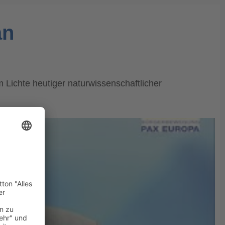
an
Lichte heutiger naturwissenschaftlicher