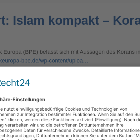
t: Islam kompakt – Kor
Europa (BPE) befasst sich mit Aussagen des Korans im 
paxeuropa-bpe.de/wp-content/uploa…
WIR BENÖTIGEN IHRE
ZUSTIMMUNG, UM DEN YOUTUBE
VIDEO-SERVICE ZU LADEN!
Wir verwenden einen Service eines
Drittanbieters, um Videoinhalte einzubetten.
Dieser Service kann Daten zu Ihren Aktivitäten
sammeln. Bitte lesen Sie die Details durch und