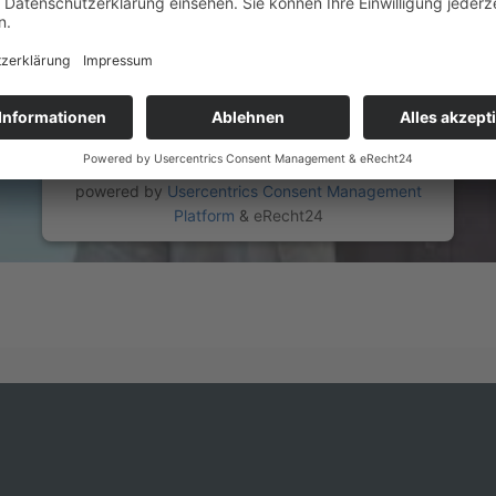
stimmen Sie der Nutzung des Service zu, um
dieses Video anzusehen.
Mehr Informationen
Akzeptieren
powered by
Usercentrics Consent Management
Platform
&
eRecht24