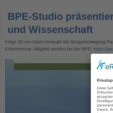
BPE-Studio präsentier
und Wissenschaft
Folge 28 von Islam kompakt der Bürgerbewegung Pax 
Erkenntnisse. Mitglied werden bei der BPE:
https://