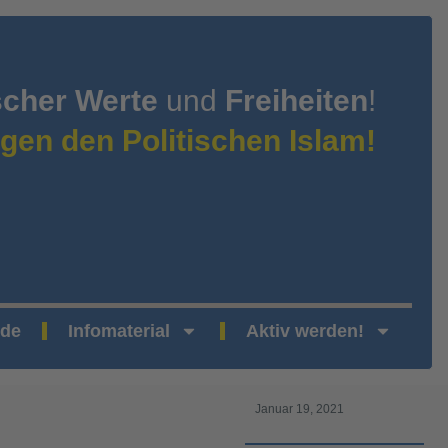
scher Werte
und
Freiheiten
!
gen den Politischen Islam!
nde
Infomaterial
Aktiv werden!
Januar 19, 2021