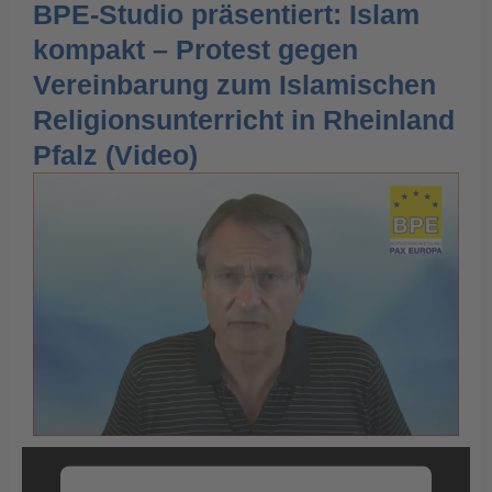
BPE-Studio präsentiert: Islam
kompakt – Protest gegen
Vereinbarung zum Islamischen
Religionsunterricht in Rheinland
Pfalz (Video)