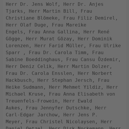
Herr Dr. Jens Wolf, Herr Dr. Anjes 
Tjarks, Herr Martin Bill, Frau 
Christiane Blömeke, Frau Filiz Demirel, 
Herr Olaf Duge, Frau Mareike 
Engels, Frau Anna Gallina, Herr René 
Gögge, Herr Murat Gözay, Herr Dominik 
Lorenzen, Herr Farid Müller, Frau Ulrike 
Sparr , Frau Dr. Carola Timm, Frau 
Sabine Boeddinghaus, Frau Cansu Özdemir, 
Herr Deniz Celik, Herr Martin Dolzer, 
Frau Dr. Carola Ensslen, Herr Norbert 
Hackbusch, Herr Stephan Jersch, Frau 
Heike Sudmann, Herr Mehmet Yildiz, Herr 
Michael Kruse, Frau Anna Elisabeth von 
Treuenfels-Frowein, Herr Ewald 
Aukes, Frau Jennyfer Dutschke, Herr 
Carl-Edgar Jarchow, Herr Jens P. 
Meyer, Frau Christel Nicolaysen, Herr 
Daniel Oetzel, Herr Dirk Nockemann, Herr 