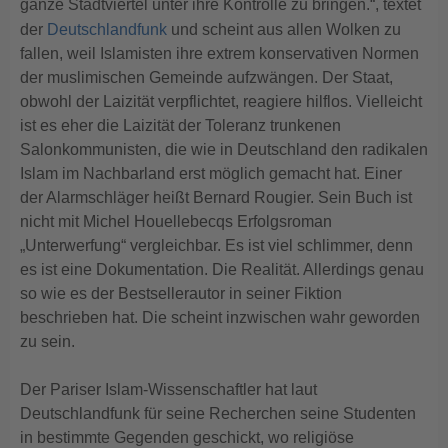
ganze Stadtviertel unter ihre Kontrolle zu bringen.“, textet
der
Deutschlandfunk
und scheint aus allen Wolken zu
fallen, weil Islamisten ihre extrem konservativen Normen
der muslimischen Gemeinde aufzwängen. Der Staat,
obwohl der Laizität verpflichtet, reagiere hilflos. Vielleicht
ist es eher die Laizität der Toleranz trunkenen
Salonkommunisten, die wie in Deutschland den radikalen
Islam im Nachbarland erst möglich gemacht hat. Einer
der Alarmschläger heißt Bernard Rougier. Sein Buch ist
nicht mit Michel Houellebecqs Erfolgsroman
„Unterwerfung“ vergleichbar. Es ist viel schlimmer, denn
es ist eine Dokumentation. Die Realität. Allerdings genau
so wie es der Bestsellerautor in seiner Fiktion
beschrieben hat. Die scheint inzwischen wahr geworden
zu sein.
Der Pariser Islam-Wissenschaftler hat laut
Deutschlandfunk für seine Recherchen seine Studenten
in bestimmte Gegenden geschickt, wo religiöse