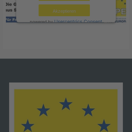
Akzeptieren
Usercentrics Consent
powered by
Management Platform
eRecht24
&