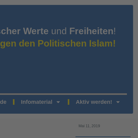
scher Werte
und
Freiheiten
!
gen den Politischen Islam!
nde
Infomaterial
Aktiv werden!
Mai 11, 2019