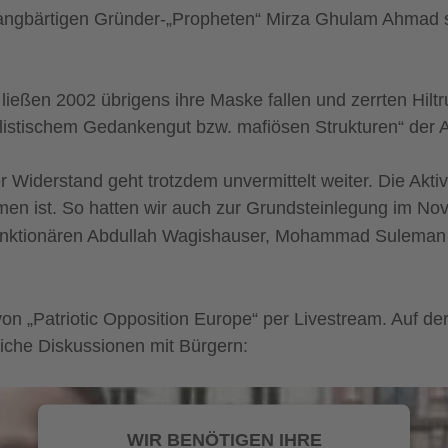
angbärtigen Gründer-„Propheten“ Mirza Ghulam Ahmad so
eßen 2002 übrigens ihre Maske fallen und zerrten Hiltru
ozialistischem Gedankengut bzw. mafiösen Strukturen“ d
r Widerstand geht trotzdem unvermittelt weiter. Die Akti
n ist. So hatten wir auch zur Grundsteinlegung im N
nktionären Abdullah Wagishauser, Mohammad Suleman Ma
von „Patriotic Opposition Europe“ per Livestream. Auf d
eiche Diskussionen mit Bürgern:
WIR BENÖTIGEN IHRE