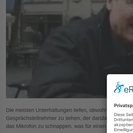
Die meisten Unterhaltungen liefen, obwohl manch Linke
Gesprächsteilnehmer zu sehen, der darüber erbost war
das Mikrofon zu schnappen, was für einen kurzzeitige