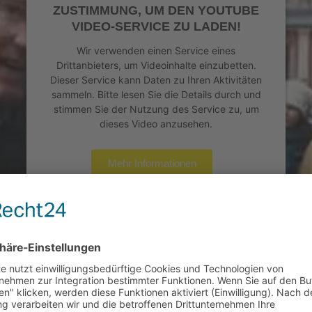
ZUSTIMMUNG, UM DEN YOUTUBE
VIDEO-SERVICE ZU LADEN!
Wir verwenden einen Service eines
Drittanbieters, um Videoinhalte einzubetten.
Dieser Service kann Daten zu Ihren Aktivitäten
sammeln. Bitte lesen Sie die Details durch und
stimmen Sie der Nutzung des Service zu, um
dieses Video anzusehen.
Mehr Informationen
Akzeptieren
powered by
Usercentrics Consent Management
Platform
&
eRecht24
r andere Ansichten hatte, ruhig und gesittet ab. Im näc
, dass ich seinen Redebeitrag unterbrach, um ihn auf e
n Tumult sorgte. In diesem Video ab 9:45: