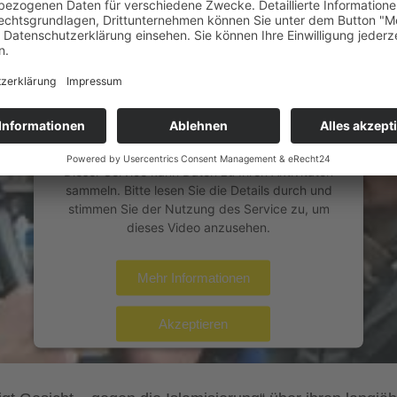
WIR BENÖTIGEN IHRE
ZUSTIMMUNG, UM DEN YOUTUBE
VIDEO-SERVICE ZU LADEN!
Wir verwenden einen Service eines
Drittanbieters, um Videoinhalte einzubetten.
Dieser Service kann Daten zu Ihren Aktivitäten
sammeln. Bitte lesen Sie die Details durch und
stimmen Sie der Nutzung des Service zu, um
dieses Video anzusehen.
Mehr Informationen
Akzeptieren
powered by
Usercentrics Consent Management
Platform
&
eRecht24