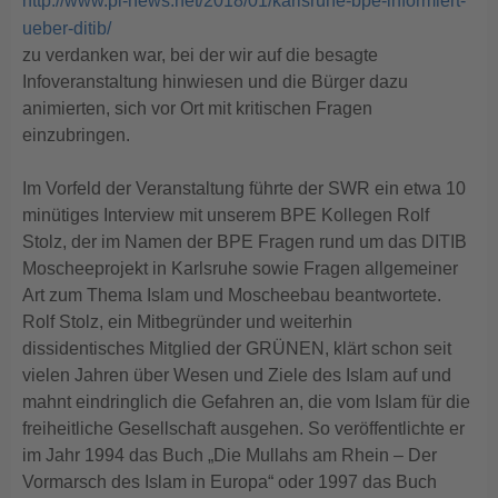
http://www.pi-news.net/2018/01/karlsruhe-bpe-informiert-
ueber-ditib/
zu verdanken war, bei der wir auf die besagte
Infoveranstaltung hinwiesen und die Bürger dazu
animierten, sich vor Ort mit kritischen Fragen
einzubringen.
Im Vorfeld der Veranstaltung führte der SWR ein etwa 10
minütiges Interview mit unserem BPE Kollegen Rolf
Stolz, der im Namen der BPE Fragen rund um das DITIB
Moscheeprojekt in Karlsruhe sowie Fragen allgemeiner
Art zum Thema Islam und Moscheebau beantwortete.
Rolf Stolz, ein Mitbegründer und weiterhin
dissidentisches Mitglied der GRÜNEN, klärt schon seit
vielen Jahren über Wesen und Ziele des Islam auf und
mahnt eindringlich die Gefahren an, die vom Islam für die
freiheitliche Gesellschaft ausgehen. So veröffentlichte er
im Jahr 1994 das Buch „Die Mullahs am Rhein – Der
Vormarsch des Islam in Europa“ oder 1997 das Buch