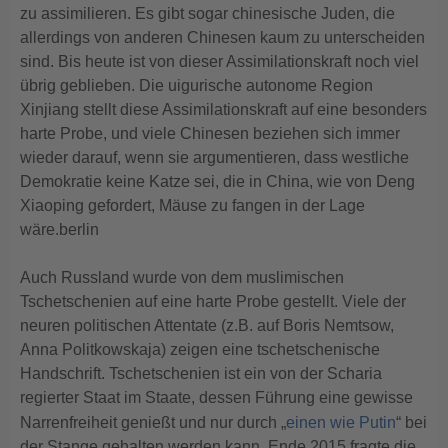
zu assimilieren. Es gibt sogar chinesische Juden, die
allerdings von anderen Chinesen kaum zu unterscheiden
sind. Bis heute ist von dieser Assimilationskraft noch viel
übrig geblieben. Die uigurische autonome Region
Xinjiang stellt diese Assimilationskraft auf eine besonders
harte Probe, und viele Chinesen beziehen sich immer
wieder darauf, wenn sie argumentieren, dass westliche
Demokratie keine Katze sei, die in China, wie von Deng
Xiaoping gefordert, Mäuse zu fangen in der Lage
wäre.berlin
Auch Russland wurde von dem muslimischen
Tschetschenien auf eine harte Probe gestellt. Viele der
neuren politischen Attentate (z.B. auf Boris Nemtsow,
Anna Politkowskaja) zeigen eine tschetschenische
Handschrift. Tschetschenien ist ein von der Scharia
regierter Staat im Staate, dessen Führung eine gewisse
Narrenfreiheit genießt und nur durch „
einen wie Putin
“ bei
der Stange gehalten werden kann. Ende 2015 fragte die