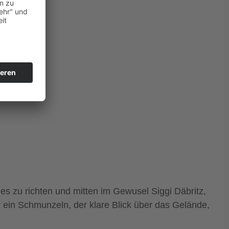
es zu richten und mitten im Gewusel Siggi Däbritz,
r ein Schmunzeln, der klare Blick über das Gelände,