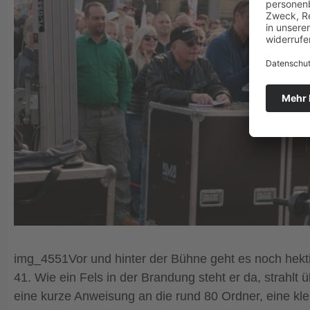
img_4551Vor und hinter der Bühne geht es noch hektis
41. Wie ein Fels in der Brandung steht er da, strahl
eine kurze Anweisung an die rund 80 Ordner, eine klei