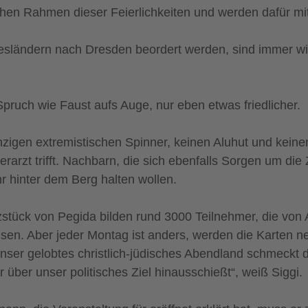
chen Rahmen dieser Feierlichkeiten und werden dafür mit 
sländern nach Dresden beordert werden, sind immer wiede
Spruch wie Faust aufs Auge, nur eben etwas friedlicher.
inzigen extremistischen Spinner, keinen Aluhut und kein
erarzt trifft. Nachbarn, die sich ebenfalls Sorgen um d
r hinter dem Berg halten wollen.
rzstück von Pegida bilden rund 3000 Teilnehmer, die von
en. Aber jeder Montag ist anders, werden die Karten n
 unser gelobtes christlich-jüdisches Abendland schmeckt
über unser politisches Ziel hinausschießt“, weiß Siggi.