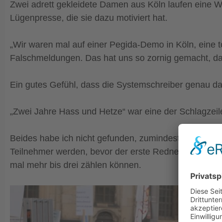
Zwei adrett gekleidete Damen aus Köln laufen eine W
Lügenpresse, die sie dazu motiviert hat.
„Wir waren mal auf einer Pegida-Demo in Köln, eine t
Falschmeldungen. Das hat uns so zornig gemacht, da
Ein gutes Gefühl, dass die Systemschreiber genau da
„Zwei Jahre Hass und Hetze“ war eine der Schlagzeil
Beides habe ich nicht gefunden, zumindest nicht auf d
Teilnehmer werden, bevor der erste Redner die Bühne 
mal mehr bis drei zählen können.