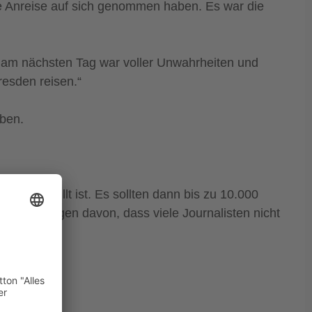
te Anreise auf sich genommen haben. Es war die
ng am nächsten Tag war voller Unwahrheiten und
esden reisen.“
aben.
rall gefüllt ist. Es sollten dann bis zu 10.000
Presse zeugen davon, dass viele Journalisten nicht