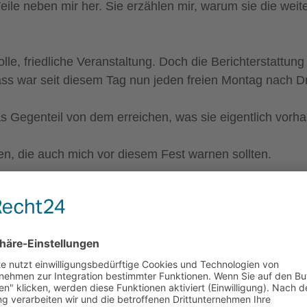
eile neben mir her. Sie erzählen mir, warum sie die wei
olle, friedliche Veranstaltung. Doch die Berichterstattu
ss war seit diesem Tag nun jeden freien Montag nach Dr
s Gegenteil von dem erreichen, was sie eigentlich vorh
en, die auch mich vor diesem Fest warnen sollten.
em Theaterplatz, der schon vor Beginn der Veranstaltung p
betreten würde. Die offiziell gemeldeten Zahlen in der 