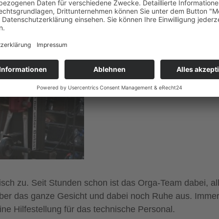
ch zu. Seit Stunden schon ist das Orga-Team dabei, all
t über das ganze Gesicht und dabei noch Ruhe aus. Imme
ne Hilfestellung für das technische Personal.