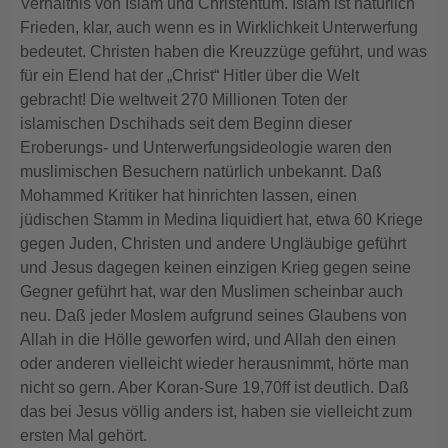
Verhältnis von Islam und Christentum. Islam ist natürlich
Frieden, klar, auch wenn es in Wirklichkeit Unterwerfung
bedeutet. Christen haben die Kreuzzüge geführt, und was
für ein Elend hat der „Christ“ Hitler über die Welt
gebracht! Die weltweit 270 Millionen Toten der
islamischen Dschihads seit dem Beginn dieser
Eroberungs- und Unterwerfungsideologie waren den
muslimischen Besuchern natürlich unbekannt. Daß
Mohammed Kritiker hat hinrichten lassen, einen
jüdischen Stamm in Medina liquidiert hat, etwa 60 Kriege
gegen Juden, Christen und andere Ungläubige geführt
und Jesus dagegen keinen einzigen Krieg gegen seine
Gegner geführt hat, war den Muslimen scheinbar auch
neu. Daß jeder Moslem aufgrund seines Glaubens von
Allah in die Hölle geworfen wird, und Allah den einen
oder anderen vielleicht wieder herausnimmt, hörte man
nicht so gern. Aber Koran-Sure 19,70ff ist deutlich. Daß
das bei Jesus völlig anders ist, haben sie vielleicht zum
ersten Mal gehört.