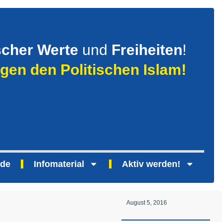
scher Werte
und
Freiheiten
!
gen den Politischen Islam!
nde
Infomaterial
Aktiv werden!
August 5, 2016