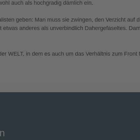
Platform
&
eRecht24
wohl auch als hochgradig dämlich ein.
sten geben: Man muss sie zwingen, den Verzicht auf die S
 etwas anderes als unverbindlich Dahergefaseltes. Damit 
 der WELT, in dem es auch um das Verhältnis zum Front 
on