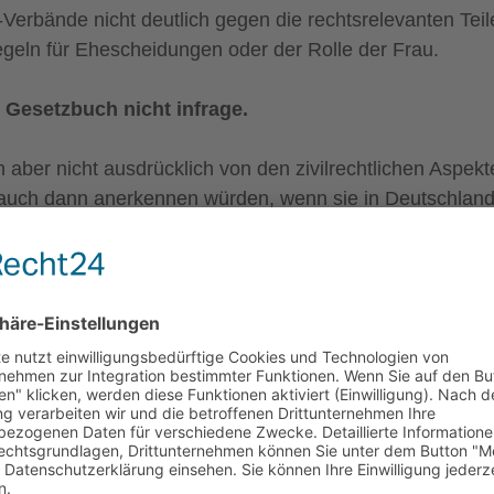
m-Verbände nicht deutlich gegen die rechtsrelevanten Teil
Regeln für Ehescheidungen oder der Rolle der Frau.
e Gesetzbuch nicht infrage.
 aber nicht ausdrücklich von den zivilrechtlichen Aspek
ht auch dann anerkennen würden, wenn sie in Deutschlan
 demographischer Veränderungen in ein paar Jahrzehnten
 Gottes Allah Geltung zu verschaffen. Momentan versuc
faseln, um damit quasi Beruhigungspillen zu verabreich
rn um zu herrschen. Für die Zeit der Machtlosigkeit is
 Ziele im Unklaren zu lassen.
her als schwammige Nebelkerzen daherkommen. Von Aima
rten. Der quasi Berufslügner hatte Anfang des Jahres i