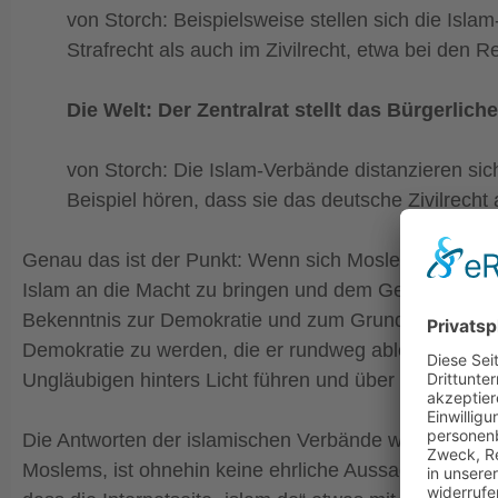
von Storch: Beispielsweise stellen sich die Isla
Strafrecht als auch im Zivilrecht, etwa bei den 
Die Welt: Der Zentralrat stellt das Bürgerlich
von Storch: Die Islam-Verbände distanzieren sich
Beispiel hören, dass sie das deutsche Zivilrec
Genau das ist der Punkt: Wenn sich Moslems aufgrund
Islam an die Macht zu bringen und dem Gesetz ihres
Bekenntnis zur Demokratie und zum Grundgesetz vorzu
Demokratie zu werden, die er rundweg ablehnt, sonde
Ungläubigen hinters Licht führen und über die wahren
Die Antworten der islamischen Verbände werden da
Moslems, ist ohnehin keine ehrliche Aussage zu erwa