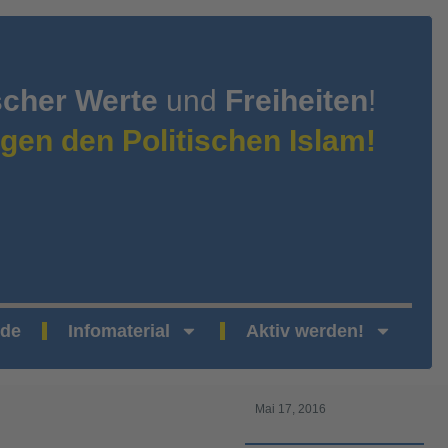
scher Werte
und
Freiheiten
!
gen den Politischen Islam!
nde
Infomaterial
Aktiv werden!
Mai 17, 2016