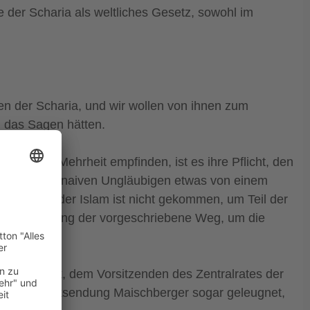
e der Scharia als weltliches Gesetz, sowohl im
ten der Scharia, und wir wollen von ihnen zum
d das Sagen hätten.
 in der Mehrheit empfinden, ist es ihre Pflicht, den
hen sie den naiven Ungläubigen etwas von einem
en. Aber der Islam ist nicht gekommen, um Teil der
t die Täuschung der vorgeschriebene Weg, um die
n Mazyek, dem Vorsitzenden des Zentralrates der
n der TV-Talksendung Maischberger sogar geleugnet,