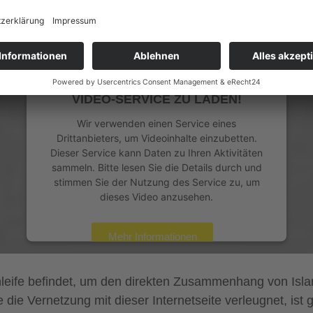
rat zu tun hätte, obwohl das offensichtlich Fakt ist:
WIR BENÖTIGEN IHRE
ZUSTIMMUNG, UM DEN YOUTUBE
VIDEO-SERVICE ZU LADEN!
Wir verwenden einen Service eines
Drittanbieters, um Videoinhalte einzubetten.
Dieser Service kann Daten zu Ihren Aktivitäten
sammeln. Bitte lesen Sie die Details durch und
stimmen Sie der Nutzung des Service zu, um
dieses Video anzusehen.
Mehr Informationen
Akzeptieren
eife befindet, um den direkten Zusammenhang von Islam, 
powered by
Usercentrics Consent Management
die Vernetzung mit dieser Internetseite verleugnet, ist 