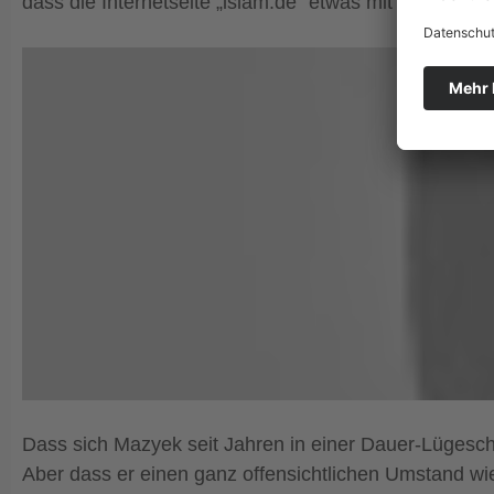
dass die Internetseite „islam.de“ etwas mit dem Zentral
Dass sich Mazyek seit Jahren in einer Dauer-Lügeschl
Aber dass er einen ganz offensichtlichen Umstand wie 