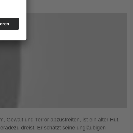
Gewalt und Terror abzustreiten, ist ein alter Hut.
geradezu dreist. Er schätzt seine ungläubigen