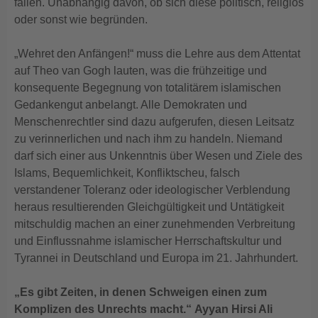
fallen. Unabhängig davon, ob sich diese politisch, religiös
oder sonst wie begründen.
„Wehret den Anfängen!“ muss die Lehre aus dem Attentat
auf Theo van Gogh lauten, was die frühzeitige und
konsequente Begegnung von totalitärem islamischen
Gedankengut anbelangt. Alle Demokraten und
Menschenrechtler sind dazu aufgerufen, diesen Leitsatz
zu verinnerlichen und nach ihm zu handeln. Niemand
darf sich einer aus Unkenntnis über Wesen und Ziele des
Islams, Bequemlichkeit, Konfliktscheu, falsch
verstandener Toleranz oder ideologischer Verblendung
heraus resultierenden Gleichgültigkeit und Untätigkeit
mitschuldig machen an einer zunehmenden Verbreitung
und Einflussnahme islamischer Herrschaftskultur und
Tyrannei in Deutschland und Europa im 21. Jahrhundert.
„Es gibt Zeiten, in denen Schweigen einen zum
Komplizen des Unrechts macht.“ Ayyan Hirsi Ali