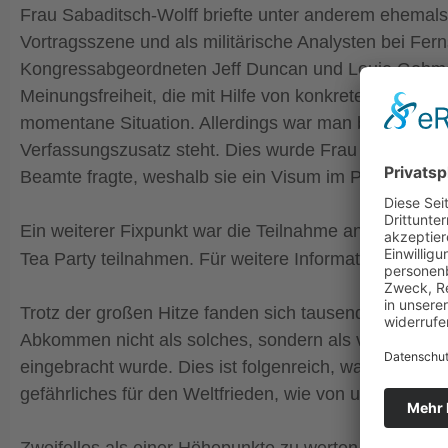
Frau Sabaditsch-Wolff briefte unter anderem ehemals
Vortragsszene und als militärische Analysten bei Fer
Kongressabgeordneten Jeff Duncan und Louie Gohmert t
Meinungsfreiheit, die mit Hilfe von konkreten Beispiel
momentane Situation. Allerdings war man besonders b
Verfassungszusatz steht. Dies wurde Frau Sabaditsch
Beamte fragte, weshalb sie ein Visum im Pass hatte,
Ein weiterer Fixpunkt war die Teilnahme an der Ku
Tea Party teilnahmen. Für weitere Informationen in eng
Trotz der großen Hitze fanden sich tausende Demon
Abkommen nicht als solches, sondern als völkerrechtli
eingebracht wurde. Dies ist folgenreich, was den Ab
gefährliches für den Weltfrieden, wie von unzählige
Zweifellos als einer Höhepunkte zu werten war das Tr