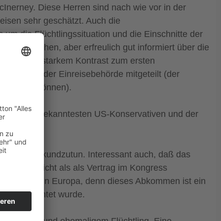
Inerney. Diese Herren sind nach wie vor in der
reisen sehr geschätzt. Auch die
um die Flüchtlingssituation und die Einschnitte der
t überraschen, aber erfreulich gut informiert über die
da dies in starkem Kontrast zum ersten
n Beamten der Einreisebehörde mitgeteilt (der
einreisen können).
tzend der bekanntesten US-Konservativen und der
r
.
Abkommen kundzutun. Interessant auch, daß das
hen Trick nicht als als Vertrag im Kongress
uch für uns in Europa, denn dieses Abkommen ist ein
renz berichtet wurde.
vier Büchern und ehemaligem Flüchtling. Eine