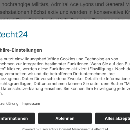
 hochrangige Militärs, Admiral Ace Lyons und General Mc
nsehstationen höchst aktiv und werden in konservative K
raf Frau Sabaditsch-Wolff. Bei allen Terminen ging es 
en illustriert wurden. Die Gesprächspartner waren allesam
esorgt über die Einschränkungen der Meinungsfreiheit, 
-Wolff auch bei der Einreise in die USA vom zuständige
 da österreichische Staatsbürger ohne Visum in die USA 
ndgebung gegen das Iran-Abkommen, an der über zwei Du
lischer Sprache klicken Sie bitte hier:
Americanthinke
stranten ein, um ihre Abneigung und Ablehnung zu dem 
chen Vertrag zu werten wäre, aber durch einen legistisc
stimmungsmodus im Kongress betrifft; folgenreich aber a
n Kongressabgeordneten und Analysten im Zuge der Konfe
effen mit
Ayaan Hirsi Ali
, der Autorin von mittlerweile 