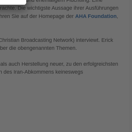
brachte. Die wichtigste Aussage ihrer Ausführungen
fahren Sie auf der Homepage der
AHA Foundation
,
istian Broadcasting Network) interviewt. Erick
 über die obengenannten Themen.
als auch Herstellung neuer, zu den erfolgreichsten
lich des Iran-Abkommens keineswegs