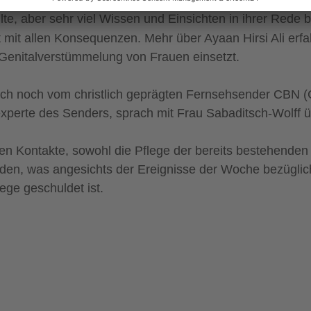
lte, aber sehr viel Wissen und Einsichten in ihrer Rede 
 mit allen Konsequenzen. Mehr über Ayaan Hirsi Ali er
 Genitalverstümmelung von Frauen einsetzt.
 noch vom christlich geprägten Fernsehsender CBN (Chr
experte des Senders, sprach mit Frau Sabaditsch-Wolff
en Kontakte, sowohl die Pflege der bereits bestehenden 
werden, was angesichts der Ereignisse der Woche bezüg
ege geschuldet ist.