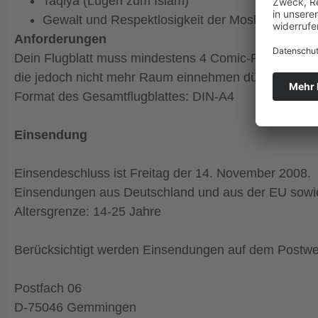
Taqiya (Lügen zum Islam)
Gewalt und Respektlosigkeit der Moslems gege
Anforderungen
Dein Flugblatt muss mindestens 4 Comic-Felder enthal
die jedoch nicht mehr Raum einnehmen dürfen, als der
Format des Gesamtflugblattes: DIN-A4
Einsendung
Einsendeschluss ist Freitag der 14. November 2008.
Einsendungen aus Deutschland und aus der EU sowie
Altersgrenze: 14-25 Jahre
Berücksichtigt werden Einsendungen auf dem Postweg 
Postfach 06
D-75046 Gemmingen