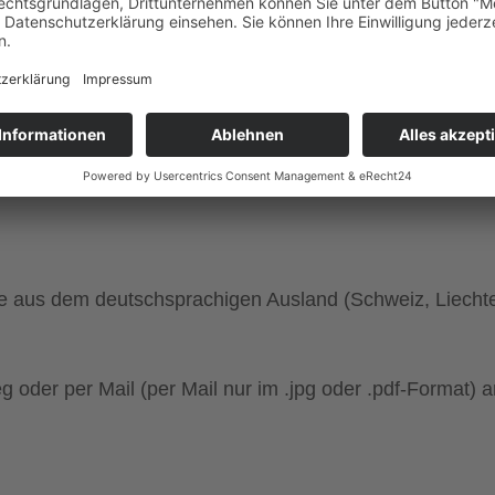
nüber den Gastgeberkulturen
ten, die auf einem DIN-A4 Format gut erkennbar sind. Du
 Grafikteil.
 aus dem deutschsprachigen Ausland (Schweiz, Liechte
oder per Mail (per Mail nur im .jpg oder .pdf-Format) a