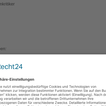
kritiker
men:
iker