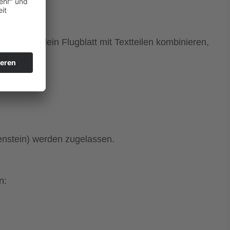
 kannst dein Flugblatt mit Textteilen kombinieren,
nstein) werden zugelassen.
n: