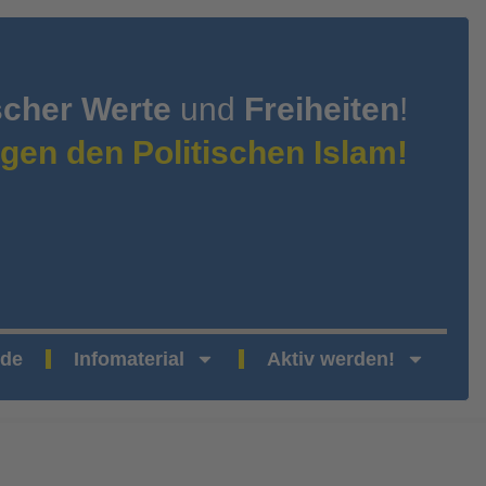
scher Werte
und
Freiheiten
!
gen den Politischen Islam!
nde
Infomaterial
Aktiv werden!