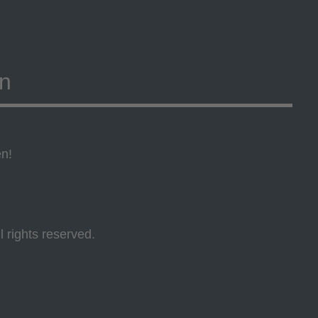
on
en!
l rights reserved.