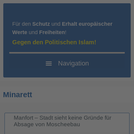
Für den
Schutz
und
Erhalt europäischer
Werte
und
Freiheiten
!
Gegen den Politischen Islam!
Minarett
Manfort – Stadt sieht keine Gründe für
Absage von Moscheebau