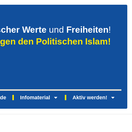
scher Werte
und
Freiheiten
!
gen den Politischen Islam!
nde
Infomaterial
Aktiv werden!