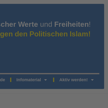
scher Werte
und
Freiheiten
!
gen den Politischen Islam!
nde
Infomaterial
Aktiv werden!