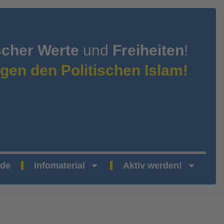
scher Werte
und
Freiheiten
!
gen den Politischen Islam!
nde
Infomaterial
Aktiv werden!