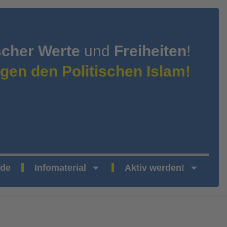
scher Werte
und
Freiheiten
!
gen den Politischen Islam!
nde
Infomaterial
Aktiv werden!