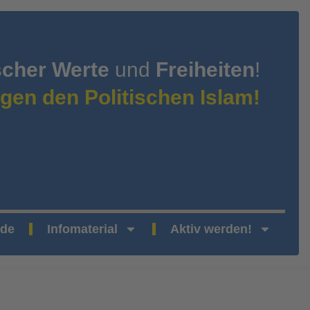
scher Werte
und
Freiheiten
!
gen den Politischen Islam!
nde
Infomaterial
Aktiv werden!