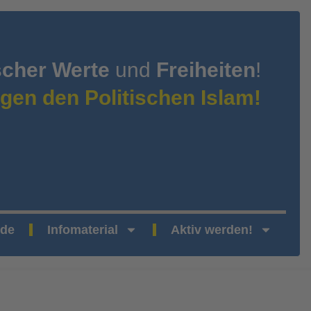
scher Werte
und
Freiheiten
!
gen den Politischen Islam!
nde
Infomaterial
Aktiv werden!