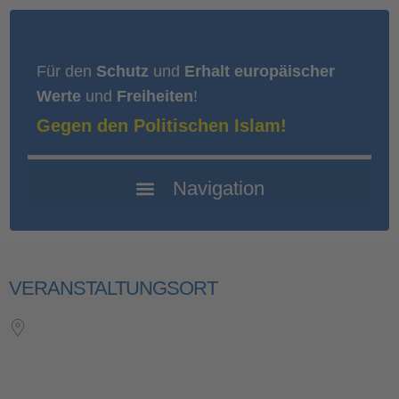
Für den
Schutz
und
Erhalt europäischer
Werte
und
Freiheiten
!
Gegen den Politischen Islam!
VERANSTALTUNGSORT
Schöntaler Weg 7
Neuenrade
Sauerland
58809