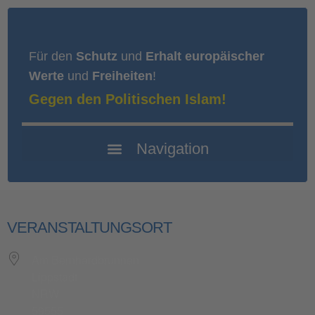
Für den
Schutz
und
Erhalt europäischer
Werte
und
Freiheiten
!
Gegen den Politischen Islam!
VERANSTALTUNGSORT
Am Bernhardbrunnen
Lippstadt
NRW
59555