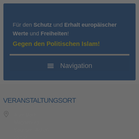
Für den
Schutz
und
Erhalt europäischer
Werte
und
Freiheiten
!
Gegen den Politischen Islam!
VERANSTALTUNGSORT
Alter Markt
Magdeburg
Sachsen-Anhalt
39104