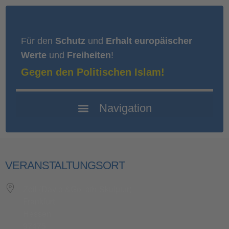
Für den
Schutz
und
Erhalt europäischer
Werte
und
Freiheiten
!
Gegen den Politischen Islam!
VERANSTALTUNGSORT
Zeil (David &Goliath-Skulptur)
Frankfurt
Hessen
97475