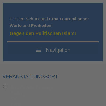
Für den
Schutz
und
Erhalt europäischer
Werte
und
Freiheiten
!
Gegen den Politischen Islam!
VERANSTALTUNGSORT
Platz der Alten Synagoge
Freiburg
BW
79098