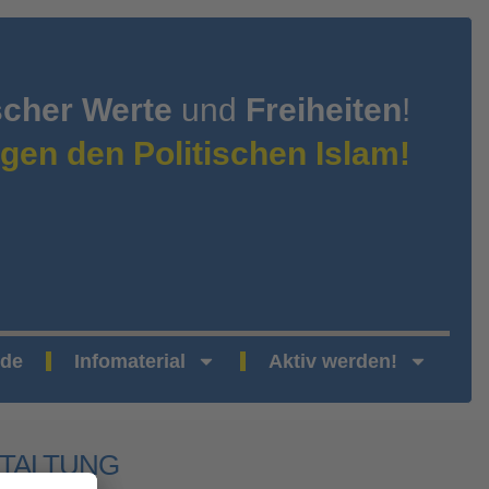
scher Werte
und
Freiheiten
!
gen den Politischen Islam!
nde
Infomaterial
Aktiv werden!
TALTUNG