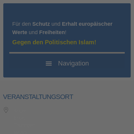
Für den
Schutz
und
Erhalt europäischer
Werte
und
Freiheiten
!
Gegen den Politischen Islam!
VERANSTALTUNGSORT
Anger
Erfurt
Thüringen
99095