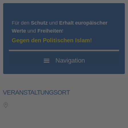
Für den
Schutz
und
Erhalt europäischer
Werte
und
Freiheiten
!
Gegen den Politischen Islam!
VERANSTALTUNGSORT
Katharinentreppe
Dortmund
NRW
44139