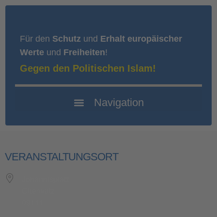
Für den
Schutz
und
Erhalt europäischer
Werte
und
Freiheiten
!
Gegen den Politischen Islam!
VERANSTALTUNGSORT
Johannisplatz
Chemnitz
09111