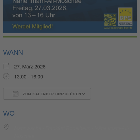
WANN
27. März 2026
13:00 - 16:00
ZUM KALENDER HINZUFÜGEN
ICS herunterladen
Google Kalender
WO
Mahnwache - Frankfurt/Rödelheim - Nähe Imam-Ali-
Moschee