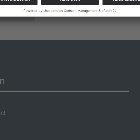
on
en!