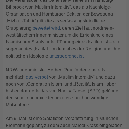
Der Veranstalter des Salafisten-Treffens in Hamburg-
Billbrook war „Muslim Interaktiv“, das als Nachfolge-
Organisation und Hamburger Sektion der Bewegung
„Hizb ut-Tahrir“ gilt, die als verfassungsfeindliche
Gruppierung
bewertet wird
, deren Ziel laut nordrhein-
westfälischem Innenministerium die Errichtung eines
Islamischen Staats unter Führung eines Kalifen ist – ein
sogenanntes „Kalifat“, in dem alles der Religion und ihrer
politischen Ideologie
untergeordnet ist
.
NRW-Innenminister Herbert Reul forderte bereits
mehrfach
das Verbot
von „Muslim Interaktiv“ und dazu
noch von „Generation Islam“ und „Realität Islam“, aber
bisher blockierte das von Nancy Faeser (SPD) geführte
deutsche Innenministerium diese hochnotwendige
Maßnahme.
Am 9. Mai ist eine Salafisten-Veranstaltung in München-
Freimann geplant, zu dem auch Marcel Krass eingeladen