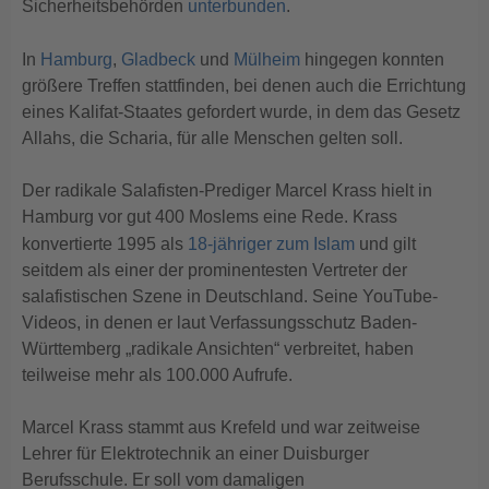
Sicherheitsbehörden
unterbunden
.
In
Hamburg
,
Gladbeck
und
Mülheim
hingegen konnten
größere Treffen stattfinden, bei denen auch die Errichtung
eines Kalifat-Staates gefordert wurde, in dem das Gesetz
Allahs, die Scharia, für alle Menschen gelten soll.
Der radikale Salafisten-Prediger Marcel Krass hielt in
Hamburg vor gut 400 Moslems eine Rede. Krass
konvertierte 1995 als
18-jähriger zum Islam
und gilt
seitdem als einer der prominentesten Vertreter der
salafistischen Szene in Deutschland. Seine YouTube-
Videos, in denen er laut Verfassungsschutz Baden-
Württemberg „radikale Ansichten“ verbreitet, haben
teilweise mehr als 100.000 Aufrufe.
Marcel Krass stammt aus Krefeld und war zeitweise
Lehrer für Elektrotechnik an einer Duisburger
Berufsschule. Er soll vom damaligen