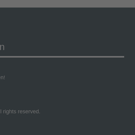
on
en!
l rights reserved.