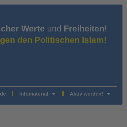
scher Werte
und
Freiheiten
!
gen den Politischen Islam!
nde
Infomaterial
Aktiv werden!