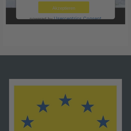
Akzeptieren
Usercentrics Consent
powered by
Management Platform
eRecht24
&