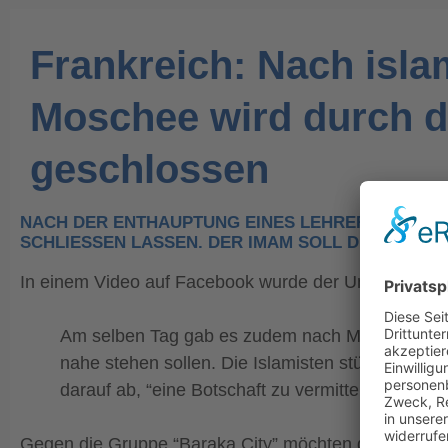
Frankreich: Nach isla
Moschee wird durch d
geschlossen
NACH DER ENTHAUPTUNG EINES LEHRERS AUF OFF
CHLIESSEN LASSEN. DER IMAM SOLL DIE ADRESS
In einem Video auf Facebook wurde der Unterricht de
Am selben Tag gab es zudem nach Ministeriums
nahe stehen sollen. Die Islamisten stünden “nic
darauf ab, “eine Botschaft zu vermitteln: nicht e
Gegen die Gruppe “Baraka City” möchten die Behörden