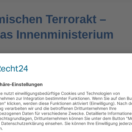
mischen Terrorakt –
as Innenministerium
ENER STRASSE IN EINEM PARISER VORORT HAT DER 
E DER SCHULE DES LEHRERS VERÖFFENTLICHT UND 
s Lehrers angeprangert. Das Video wurde von der Mosche
angaben 34 Polizei-Operationen gegen Menschen und Ve
ht unbedingt in Verbindung” mit dem Mord an dem Lehrer,
ine Minute Aufschub für die Feinde der Republik”.
 ebenfalls vorgehen. Diese Gruppe warf unterdessen au