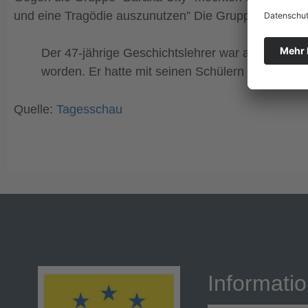
und eine Tragödie auszunutzen” Die Gruppe selbst sie
Der 47-jährige Geschichtslehrer war am Freitag 
worden. Er hatte mit seinen Schülern das Them
Quelle:
Tagesschau
Informati