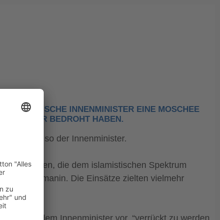
FRANZÖSISCHE INNENMINISTER EINE MOSCHEE S
DAS OPFER BEDROHT HABEN.
e geteilt, so der Innenminister.
reinigungen, die dem islamistischen Spektrum
 sagte Darmanin. Die Einsätze zielten vielmehr
f Twitter dem Innenminister vor, “verrückt zu werden