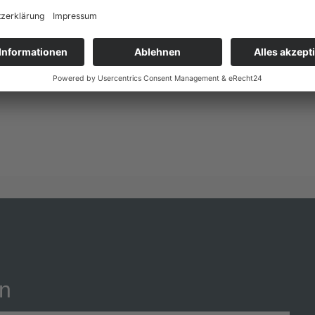
ht sich als “humanitäre Organisation”
in der Nähe seiner Schule in Conflans-Sainte-Honorine 
a Meinungsfreiheit im Unterricht behandelt und dabei 
on