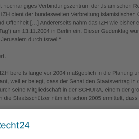
 hochrangiges Verbindungszentrum der ‚Islamischen Repu
s IZH dient der bundesweiten Verbreitung islamistischen
d Offenheit […] Andererseits nahm das IZH wie bisher ein
g‘) am 13.11.2004 in Berlin ein. Dieser Gedenktag wur
 Jerusalem durch Israel.“
rt.
 IZH bereits lange vor 2004 maßgeblich in die Planung 
sant, weil er belegt, dass der Senat den Staatsvertrag i
 durch seine Mitgliedschaft in der SCHURA, einem der g
en die Staatsschützer nämlich schon 2005 ermittelt, dass 
 der Beurteilung des IZH durch den Verfassungsschutz 
lamischen Religionsgemeinschaften bekennen sich zu d