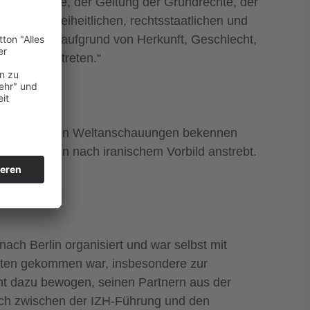
schenwürde, der Geltung der Grundrechte, der
ie der freiheitlichen, rechtsstaatlichen und
iminierung aufgrund von Herkunft, Geschlecht,
agegen eintreten.“
tung vor anderen Weltanschauungen bekennen
he Revolution nach iranischem Vorbild anstrebt.
h Berlin organisiert und war selbst mit
taten gekommen war, insbesondere zur
ht dazu bewogen, seinen Partnern aus der
äch zwischen der IZH-Führung und den