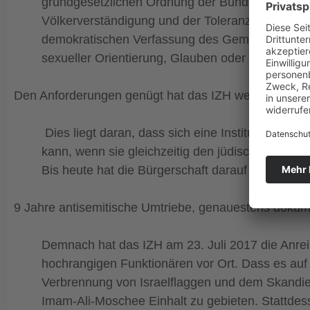
grundgesetzlichen Ordnung der Bundesrepublik 
Völkerverständigung und der Toleranz gegenüber
demokratischen Verfassung des Gemeinwesens. Si
sexueller Orientierung, Glauben oder religiöse
Den Anforderungen genügt hat das IZH weder vor Ver
Dies liegt daran, dass sich eine Institution w
kann, wenn sie gleichzeitig den jüdischen Staat 
Bis heute hat die Bürgerschaft darauf verzichtet
9 Jahre antisemitische Umtriebe, genauestens dokume
Demnach hat das IZH am 23. Juli 2017 die Anre
hochrangigen Funktionären vor Ort. Dass es au
Verbrennung von Israelflaggen und dem Skandier
Imam-Ali-Moschee Einhalt zu gebieten. Stattde