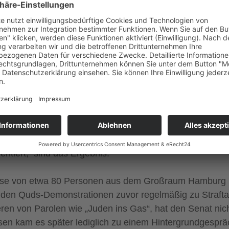
Deutschland, insbesondere zur Unantastbarkeit der Men
 anderen Kulturen, Religionen und Weltanschauungen sow
e sind sich einig in der Ächtung von Gewalt und Diskr
r oder politischer Anschauungen und werden gemeinsam d
tragsunterzeichnung, noch zu dessen Zeitpunkt.
ohl kaum glaubhaft zu Völkerverständigung und der Ach
Israel von der Landkarte austilgen will und eine islamisc
, diesen Widerspruch aufzulösen.
ntiert, sind das Ergebnis.
ise von etwa 80 Personen aus dem Großraum Hamburg nac
f den Quds-Demonstrationen zuvor regelmäßig zu Straf
en von Parolen wie „Juden ins Gas“, hat den Senat nic
ssen kam es später lediglich zu einem Hintergrundgespr