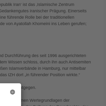
blik Iran‘ ist das ‚Islamische Zentrum
 Gedankengutes iranischer Prägung. Einerseits
e führende Rolle bei der traditionellen
de von Ayatollah Khomeini ins Leben gerufen;
und Durchführung des seit 1996 ausgerichteten
n dem Wissen schloss, durch ihn auch Antisemiten
roßen Islamverbände in Hamburg, nur mittelbar
das IZH dort „in führender Position wirkte.“
diametral entgegen.
en gemeinsamen Wertegrundlagen der