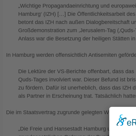
„Wichtige Propagandaeinrichtung und europaweit
Hamburg‘ (IZH) […] Die Öffentlichkeitsarbeit de
betont das IZH nach außen Dialogbereitschaft un
Großdemonstration zum ‚Jerusalem-Tag (‚Quds-Ta
Anlass war die Besetzung der heiligen Stätten in
In Hamburg werden offensichtlich Antisemiten geförde
Die Lektüre der VS-Berichte offenbart, dass das
Quds-Tages involviert war. Dieser Befund ist bri
zu fördern. Dafür ist unerheblich, dass das IZH
als Partner in Erscheinung trat. Tatsächlich hatt
Die im Staatsvertrag zugrunde gelegten Werte stehen
„Die Freie und Hansestadt Hamburg und die is