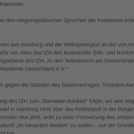
fraktionen.
den religionspolitischen Sprechen der Fraktionen entkrä
rsonen aus Hamburg und der Metropolregion an der von 
afür vor, dass das IZH den Bustransfer (Hin- und Rückre
ungsebene des IZH, zu den Teilnehmern am Demonstration
e Akademie Deutschland e.V.‘“
ch gegen die Statuten des Staatsvertrages. Trotzdem ka
ung des IZH zum „Ramadan-Bankett“ folgte, wo sein Abge
t Israel in Hamburg nicht über das Rednerpult in der Bür
ehnten Mal jährt, wohl zu einer Fortsetzung des unheilv
Zukunft „im Gespräch bleiben“ zu wollen – auf der Grund
ht hat.