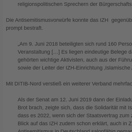
religionspolitischen Sprechern der Bürgerschafts
Die Antisemitismusvorwürfe konnte das IZH gegenüber 
prompt bestraft.
„Am 9. Juni 2018 beteiligten sich rund 160 Pe
Veranstaltung […] Es liegen eindeutige Belege d
gehörten wichtige Aktivisten, auch aus der Führ
sowie der Leiter der IZH-Einrichtung ‚Islamisch
Mit DITIB-Nord verstieß ein weiterer Verband mehrfa
Als der Senat am 12. Juni 2019 dann der Einlad
Brot brach, zeigte sich, dass die Solidarität mi
dass es 2022, wenn sich der Staatsvertrag zum z
Blick auf das IZH zudem schon erklärt, auch in 
Antisemitismus in Deutschland salonfähig gemac